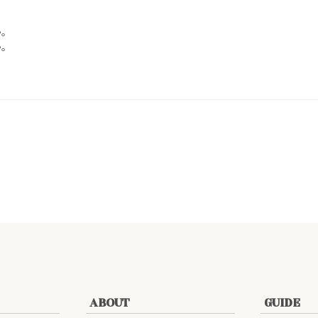
い。
い。
ABOUT
GUIDE