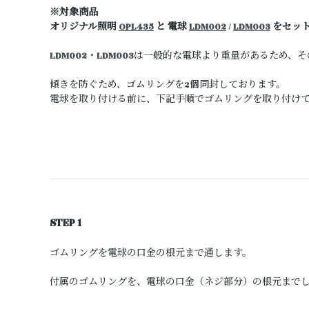
※対象商品
オリジナル照明
OPL435
と 電球
LDM002
/
LDM003
をセッ
LDM002
・
LDM003
は一般的な電球より重量があるため、そ
傾きを防ぐため、ゴムリングを2個同封しております。
電球を取り付ける前に、下記手順でゴムリングを取り付け
STEP 1
ゴムリングを電球の口金の根元まで通します。
付属のゴムリングを、電球の口金（ネジ部分）の根元まで