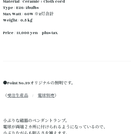
Material / Ceramic + Cloth cord
Type / E26×2bulbs
Max Watt / 60W ※2灯合計
Weight / 0.5 kg
Price / 11,000 yen plus tax
●Point No.39オリジナルの照明です。
（
受注生産品
/
電球別売
）
小ぶりな磁器のペンダントランプ。
電球が両端２カ所に付けられるようになっているので、
小ぶりながらも明るさを補えます。