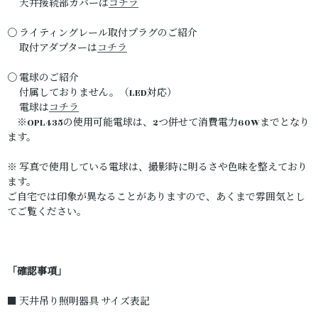
天井接続部カバーは
コチラ
〇 ライティングレール取付プラグのご紹介
取付アダプターは
コチラ
〇 電球のご紹介
付属しておりません。（LED対応）
電球は
コチラ
※OPL435の使用可能電球は、2つ併せて消費電力60Wまでとなり
ます。
※ 写真で使用している電球は、撮影時に明るさや色味を整えており
ます。
ご自宅では印象が異なることがありますので、あくまで雰囲気とし
てご覧ください。
「確認事項」
■ 天井吊り照明器具 サイズ表記