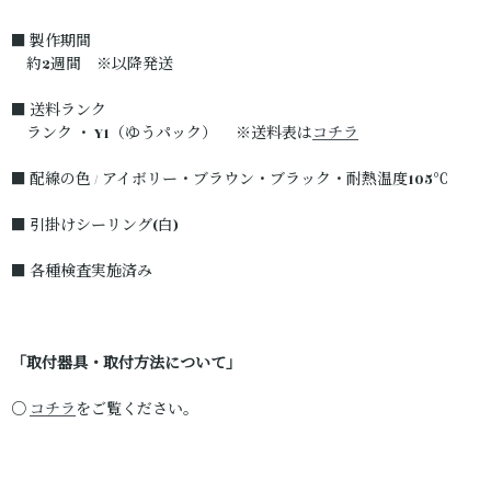
■ 製作期間
約2週間 ※以降発送
■ 送料ランク
ランク ・ Y1（ゆうパック） ※送料表は
コチラ
■ 配線の色 / アイボリー・ブラウン・ブラック・耐熱温度105℃
■ 引掛けシーリング(白)
■ 各種検査実施済み
「取付器具・取付方法について」
○
コチラ
をご覧ください。