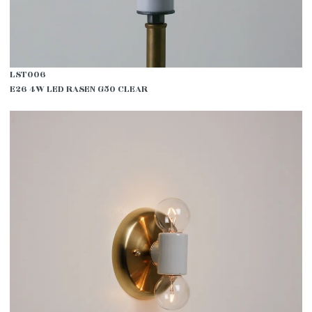
LST006
E26 4W LED RASEN G50 CLEAR