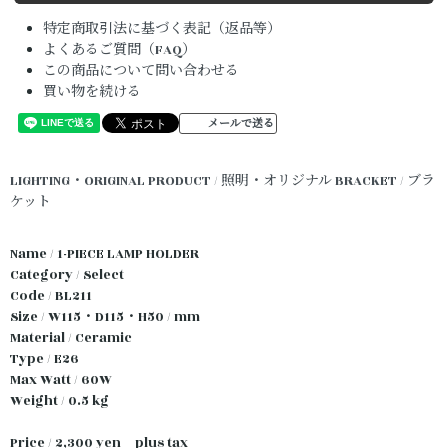
特定商取引法に基づく表記（返品等）
よくあるご質問（FAQ）
この商品について問い合わせる
買い物を続ける
メールで送る
LIGHTING・ORIGINAL PRODUCT / 照明・オリジナル
BRACKET / ブラ
ケット
Name / 1-PIECE LAMP HOLDER
Category / Select
Code / BL211
Size / W115・D115・H50 / mm
Material / Ceramic
Type / E26
Max Watt / 60W
Weight / 0.5 kg
Price / 2,300 yen plus tax