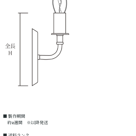
■ 製作期間
約2週間 ※以降発送
■ 送料ランク