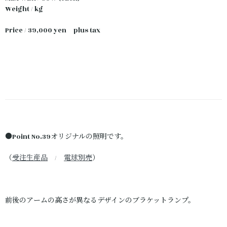
Weight / kg
Price / 39,000 yen plus tax
●Point No.39オリジナルの照明です。
（
受注生産品
/
電球別売
）
前後のアームの高さが異なるデザインのブラケットランプ。