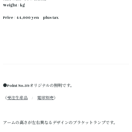
Weight / kg
Price / 44,000 yen plus tax
●Point No.39オリジナルの照明です。
（
受注生産品
/
電球別売
）
アームの高さが左右異なるデザインのブラケットランプです。