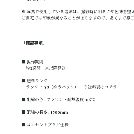
※ 写真で使用している電球は、撮影時に明るさや色味を整
ご自宅では印象が異なることがありますので、あくまで雰
「確認事項」
■ 製作期間
約2週間 ※以降発送
■ 送料ランク
ランク ・ Y3（ゆうパック） ※送料表は
コチラ
■ 配線の色 / ブラウン・耐熱温度105℃
■ 配線の長さ / 1500mm
■ コンセントプラグ仕様