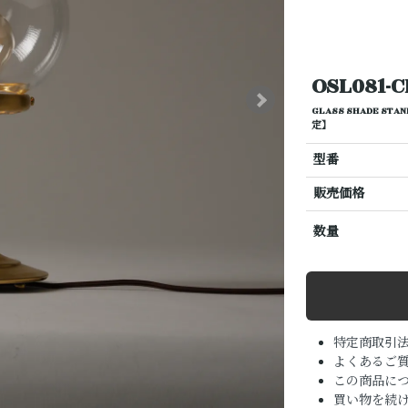
OSL081-C
GLASS SHADE ST
定】
型番
販売価格
数量
特定商取引
よくあるご質
この商品に
買い物を続