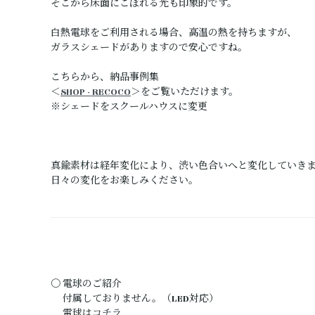
そこから床面にこぼれる光も印象的です。
白熱電球をご利用される場合、高温の熱を持ちますが、
ガラスシェードがありますので安心ですね。
こちらから、納品事例集
＜
SHOP - RECOCO
＞をご覧いただけます。
※シェードをスクールハウスに変更
真鍮素材は経年変化により、渋い色合いへと変化していき
日々の変化をお楽しみください。
〇 電球のご紹介
付属しておりません。（LED対応）
電球は
コチラ