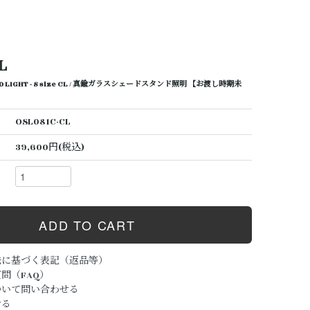
L
AND LIGHT - S size CL / 真鍮ガラスシェードスタンド照明 【お渡し時期未
OSL081C-CL
39,600円(税込)
法に基づく表記（返品等）
問（FAQ）
ついて問い合わせる
ける