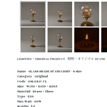
LIGHTING・ORIGINAL PRODUCT / 照明・オリジナル
STAND
Name / GLASS SHADE STAND LIGHT - S size
Category / Original
Code / OSL081C-CL
Size / W150・D150・H305
Material / Brass + Glass
Type / E26
Max Watt / 60W
Weight / kg