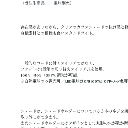
（
受注生産品
/
電球別売
）
存在感がありながら、クリアのガラスシェードの抜け感と
真鍮素材との相性も良いスタンドライト。
一般的なコードに付くスイッチではなく、
ソケットは3段階の切り替えスイッチ式を使用。
100%→50%→OFFの調光が可能。
※白熱電球のみ調光可／LED電球はON(100％)/OFFのみ使
シェードは、シェードホルダーについている３本のネジを
取り外しができます。
またシェードホルダーにはデザインとして丸形の穴が数か