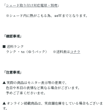
「
シェード取り付け対応電球・別売
」
※シェード内に熱がこもる為、40Ｗまでとなります。
「確認事項」
■ 送料ランク
ランク ・ Y1（ゆうパック） ※送料表は
コチラ
「注意事項」
▲ 実際の商品はモニター表示等の差異で、
色目や木目の表情など異なる場合がございます。
予めご了承くださいませ。
▲ オンライン掲載商品は、実店舗在庫をしている場合もございま
す。