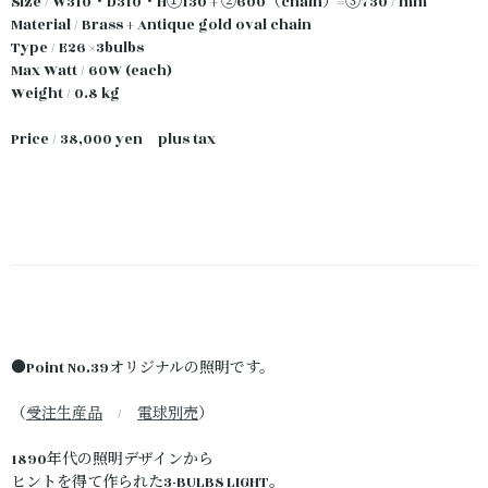
Size / W310・D310・H①130 + ②600（chain）=③730 / mm
Material / Brass + Antique gold oval chain
Type / E26 ×3bulbs
Max Watt / 60W (each)
Weight / 0.8 kg
Price / 38,000 yen plus tax
●Point No.39オリジナルの照明です。
（
受注生産品
/
電球別売
）
1890年代の照明デザインから
ヒントを得て作られた3-BULBS LIGHT。