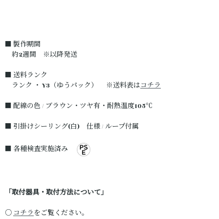
■ 製作期間
約2週間 ※以降発送
■ 送料ランク
ランク ・ Y3（ゆうパック） ※送料表は
コチラ
■ 配線の色 / ブラウン・ツヤ有・耐熱温度105℃
■ 引掛けシーリング(白) 仕様 / ループ付属
■ 各種検査実施済み
「取付器具・取付方法について」
○
コチラ
をご覧ください。