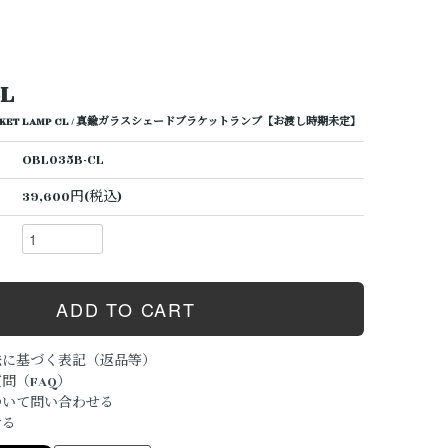
CL
BRACKET LAMP CL / 真鍮ガラスシェードブラケットランプ【お渡し時期未定】
OBL035B-CL
39,600円(税込)
法に基づく表記（返品等）
問（FAQ）
ついて問い合わせる
ける