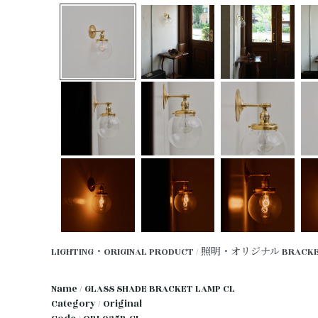
LIGHTING・ORIGINAL PRODUCT / 照明・オリジナル
BRACK
Name / GLASS SHADE BRACKET LAMP CL
Category / Original