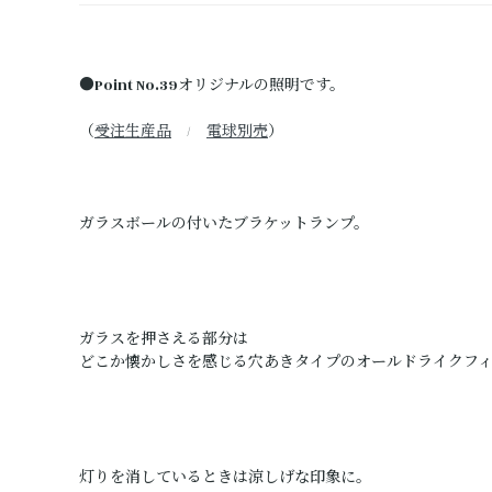
●Point No.39オリジナルの照明です。
（
受注生産品
/
電球別売
）
ガラスボールの付いたブラケットランプ。
ガラスを押さえる部分は
どこか懐かしさを感じる穴あきタイプのオールドライクフ
灯りを消しているときは涼しげな印象に。