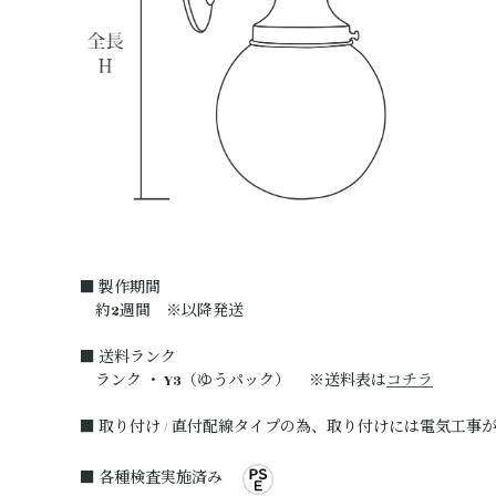
■ 製作期間
約2週間 ※以降発送
■ 送料ランク
ランク ・ Y3（ゆうパック） ※送料表は
コチラ
■ 取り付け / 直付配線タイプの為、取り付けには電気工事
■ 各種検査実施済み