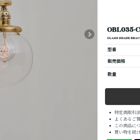
OBL035-
GLASS SHADE 
型番
販売価格
数量
特定商取引
よくあるご質
この商品に
買い物を続