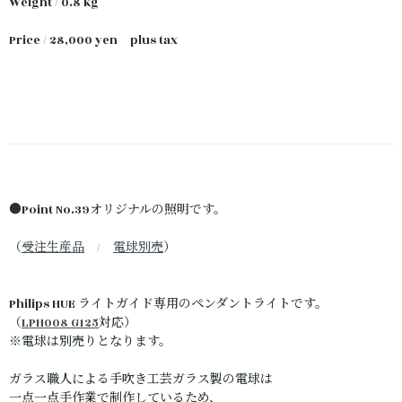
Weight / 0.8 kg
Price / 28,000 yen plus tax
●Point No.39オリジナルの照明です。
（
受注生産品
/
電球別売
）
Philips HUE ライトガイド専用のペンダントライトです。
（
LPH008 G125
対応）
※電球は別売りとなります。
ガラス職人による手吹き工芸ガラス製の電球は
一点一点手作業で制作しているため、