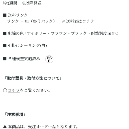
約2週間 ※以降発送
■ 送料ランク
ランク ・ Y1（ゆうパック） ※送料表は
コチラ
■ 配線の色 / アイボリー・ブラウン・ブラック・耐熱温度105℃
■ 引掛けシーリング(白)
■ 各種検査実施済み
「取付器具・取付方法について」
○
コチラ
をご覧ください。
「注意事項」
▲ 本商品は、受注オーダー品となります。