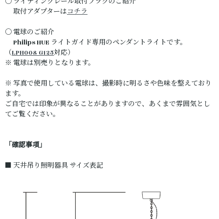
〇 ライティングレール取付プラグのご紹介
取付アダプターは
コチラ
〇 電球のご紹介
Philips HUE ライトガイド専用のペンダントライトです。
（
LPH008 G125
対応）
※ 電球は別売りとなります。
※ 写真で使用している電球は、撮影時に明るさや色味を整えており
ます。
ご自宅では印象が異なることがありますので、あくまで雰囲気とし
てご覧ください。
「確認事項」
■ 天井吊り照明器具 サイズ表記