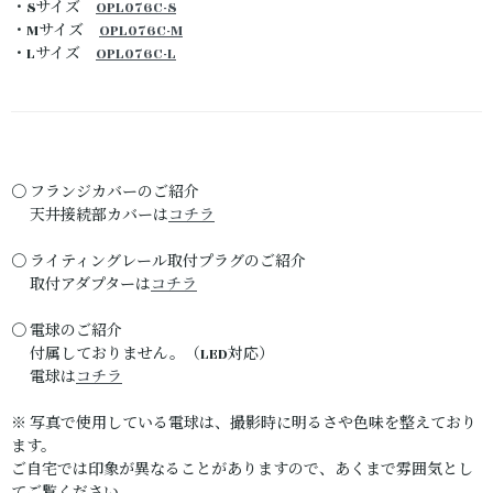
・Sサイズ
OPL076C-S
・Mサイズ
OPL076C-M
・Lサイズ
OPL076C-L
〇 フランジカバーのご紹介
天井接続部カバーは
コチラ
〇 ライティングレール取付プラグのご紹介
取付アダプターは
コチラ
〇 電球のご紹介
付属しておりません。（LED対応）
電球は
コチラ
※ 写真で使用している電球は、撮影時に明るさや色味を整えており
ます。
ご自宅では印象が異なることがありますので、あくまで雰囲気とし