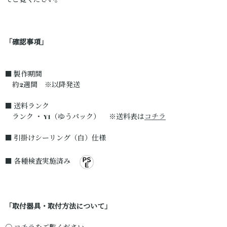
てご覧ください。
「確認事項」
■ 製作期間
約2週間 ※以降発送
■ 送料ランク
ランク ・ Y1（ゆうパック） ※送料表は
コチラ
■ 引掛けシーリング（白）仕様
■ 各種検査実施済み
「取付器具・取付方法について」