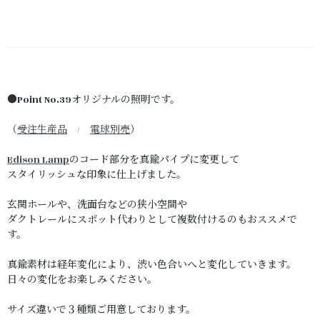
●Point No.39オリジナルの照明です。
（
受注生産品
/
電球別売
）
Edison Lamp
のコード部分を真鍮パイプに変更して
スタイリッシュな印象に仕上げました。
玄関ホールや、洗面台などの狭小空間や
ダクトレールにスポット代わりとして複数付けるのもおススメで
す。
真鍮素材は経年変化により、渋い色合いへと変化していきます。
日々の変化をお楽しみください。
サイズ違いで３種類ご用意しております。