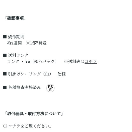
「確認事項」
■ 製作期間
約2週間 ※以降発送
■ 送料ランク
ランク ・ Y2（ゆうパック） ※送料表は
コチラ
■ 引掛けシーリング（白） 仕様
■ 各種検査実施済み
「取付器具・取付方法について」
○
コチラ
をご覧ください。