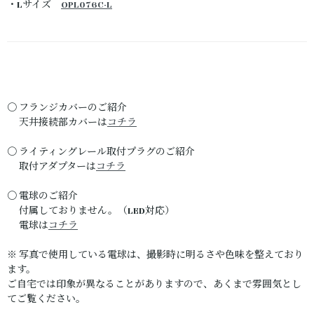
・Lサイズ
OPL076C-L
〇 フランジカバーのご紹介
天井接続部カバーは
コチラ
〇 ライティングレール取付プラグのご紹介
取付アダプターは
コチラ
〇 電球のご紹介
付属しておりません。（LED対応）
電球は
コチラ
※ 写真で使用している電球は、撮影時に明るさや色味を整えており
ます。
ご自宅では印象が異なることがありますので、あくまで雰囲気とし
てご覧ください。