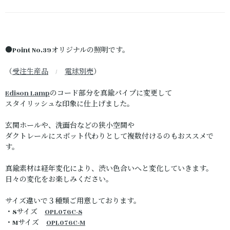
●Point No.39オリジナルの照明です。
（
受注生産品
/
電球別売
）
Edison Lamp
のコード部分を真鍮パイプに変更して
スタイリッシュな印象に仕上げました。
玄関ホールや、洗面台などの狭小空間や
ダクトレールにスポット代わりとして複数付けるのもおススメで
す。
真鍮素材は経年変化により、渋い色合いへと変化していきます。
日々の変化をお楽しみください。
サイズ違いで３種類ご用意しております。
・Sサイズ
OPL076C-S
・Mサイズ
OPL076C-M